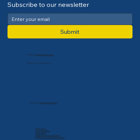
Subscribe to our newsletter
Submit
Contact:
info@cdlexpert.com
© 2024 by V2 Group LLC
Contact:
info@cdlexpert.com
Privacy Policy
Terms & Conditions
Cookie Policy
Delete My Personal Infomation
Do Not Sell My Personal Information