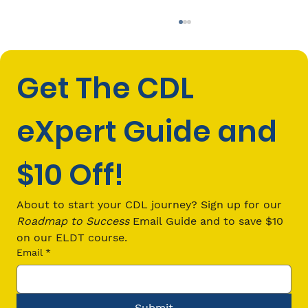
Get The CDL 
eXpert Guide and 
$10 Off!
How Much Does It Cost to Get a CDL
in California?
About to start your CDL journey? Sign up for our 
Roadmap to Success
 Email Guide and to save $10 
on our ELDT course.
Email
*
Submit