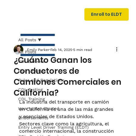
U
G
N
Enroll to ELDT
I
N
I
A
R
T
All Posts
Emily Parker
Feb 14, 2025
5 min read
All Posts
¿Cuánto Ganan los
CDL Careers
Conductores de
CDL Lifestyle
Camiones Comerciales en
Rules and Regulations
CDL Testing
California?
S
I
N
C
E
CDL Training
La industria del transporte en camión 
How to Get Started
en California es una de las más grandes 
y esenciales de Estados Unidos. 
Endorsements
Sectores clave como la agricultura, el 
Entry Level Driver Training (ELDT)
comercio internacional, la construcción 